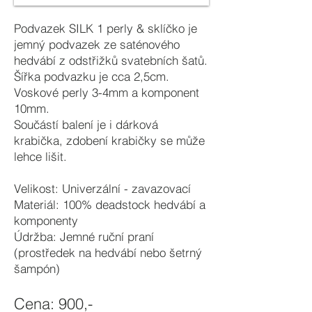
Podvazek SILK 1 perly & sklíčko je
jemný podvazek ze saténového
hedvábí z odstřižků svatebních šatů.
Šířka podvazku je cca 2,5cm.
Voskové perly 3-4mm a komponent
10mm.
Součástí balení je i dárková
krabička, zdobení krabičky se může
lehce lišit.
Velikost: Univerzální - zavazovací
Materiál: 100% deadstock hedvábí a
komponenty
Údržba: Jemné ruční praní
(prostředek na hedvábí nebo šetrný
š
ampón)
Cena: 90
0,-