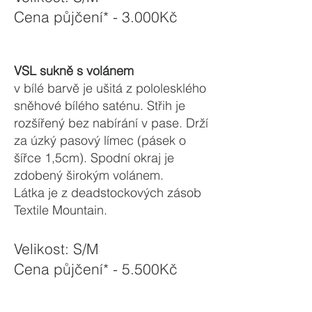
Cena půjčení* - 3.000Kč
VSL sukně s volánem
v bílé barvě je ušitá z pololesklého
sněhové bílého saténu. Střih je
rozšířený bez nabírání v pase. Drží
za úzký pasový límec (pásek o
šířce 1,5cm). Spodní okraj je
zdobený širokým volánem.
Látka
je z deadstockových zásob
Textile Mountain.
Velikost: S/M
Cena půjčení* - 5.5
00Kč