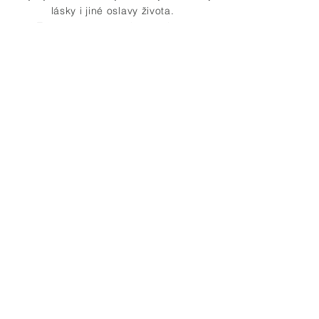
lásky i jiné oslavy života.
Těšíme se na všechna setkání.
Anna Šebestík Vácová