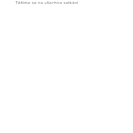
Těšíme se na všechna setkání.
Anna Šebestík Vácová